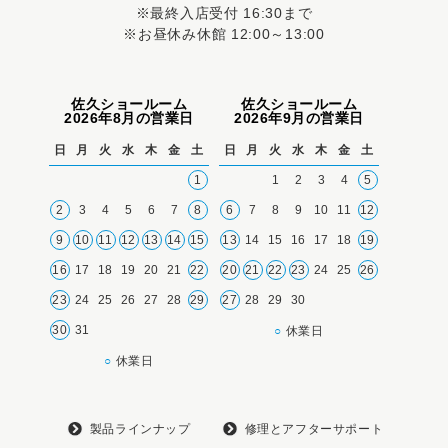
※最終入店受付 16:30まで
※お昼休み休館 12:00～13:00
佐久ショールーム
佐久ショールーム
2026年8月の営業日
2026年9月の営業日
日
月
火
水
木
金
土
日
月
火
水
木
金
土
1
1
2
3
4
5
2
3
4
5
6
7
8
6
7
8
9
10
11
12
9
10
11
12
13
14
15
13
14
15
16
17
18
19
16
17
18
19
20
21
22
20
21
22
23
24
25
26
23
24
25
26
27
28
29
27
28
29
30
30
31
○
休業日
○
休業日
製品ラインナップ
修理とアフターサポート