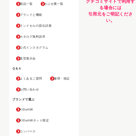
クチコミサイトで利用す
製品一覧
かぶせ裏一覧
る場合には
引用元をご明記くださ
ブランドと機能
い。
ランドセルの貸出試着
カタログ無料請求
公式インスタグラム
直営展示会
Ｑ＆Ａ
よくあるご質問
修理・保証
お問い合わせ
ブランドで選ぶ
KIDsAMI
KIDsAMIネット限定
コンバース