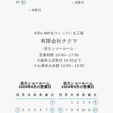
30
31
○
休業日
○
休業日
KIDs AMIをつくっている工場
有限会社チクマ
- 佐久ショールーム -
営業時間 10:00～17:00
※最終入店受付 16:30まで
※お昼休み休館 12:00～13:00
佐久ショールーム
佐久ショールーム
2026年8月の営業日
2026年9月の営業日
日
月
火
水
木
金
土
日
月
火
水
木
金
土
1
1
2
3
4
5
2
3
4
5
6
7
8
6
7
8
9
10
11
12