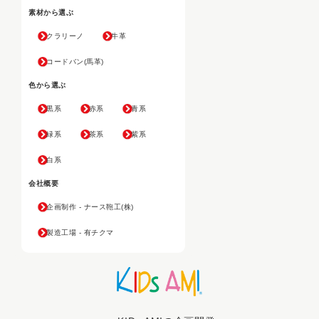
素材から選ぶ
クラリーノ
牛革
コードバン(馬革)
色から選ぶ
黒系
赤系
青系
緑系
茶系
紫系
白系
会社概要
企画制作 - ナース鞄工(株)
製造工場 - 有チクマ