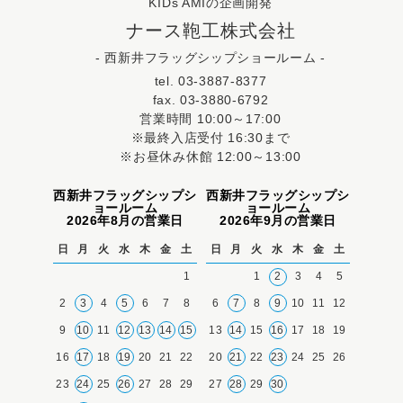
KIDs AMIの企画開発
ナース鞄工株式会社
- 西新井フラッグシップショールーム -
tel. 03-3887-8377
fax. 03-3880-6792
営業時間 10:00～17:00
※最終入店受付 16:30まで
※お昼休み休館 12:00～13:00
西新井フラッグシップシ
西新井フラッグシップシ
ョールーム
ョールーム
2026年8月の営業日
2026年9月の営業日
日
月
火
水
木
金
土
日
月
火
水
木
金
土
1
1
2
3
4
5
2
3
4
5
6
7
8
6
7
8
9
10
11
12
9
10
11
12
13
14
15
13
14
15
16
17
18
19
16
17
18
19
20
21
22
20
21
22
23
24
25
26
23
24
25
26
27
28
29
27
28
29
30