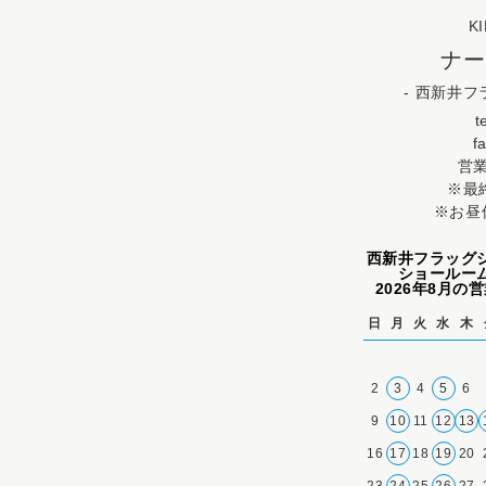
K
ナー
- 西新井
t
f
営業
※最終
※お昼休
西新井フラッグ
ショールー
2026年8月の
日
月
火
水
木
2
3
4
5
6
9
10
11
12
13
16
17
18
19
20