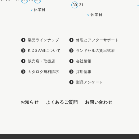
28
29
27
28
29
30
30
31
○
休業日
○
休業日
製品ラインナップ
修理とアフターサポート
KIDS AMIについて
ランドセルの貸出試着
販売店・取扱店
会社情報
カタログ無料請求
採用情報
製品アンケート
お知らせ
よくあるご質問
お問い合わせ