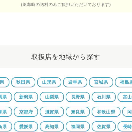
(返却時の送料のみご負担いただいております)
取扱店を地域から探す
県
秋田県
山形県
岩手県
宮城県
福島
馬県
新潟県
山梨県
長野県
石川県
富
庫県
京都府
滋賀県
奈良県
和歌山県
島県
愛媛県
高知県
福岡県
佐賀県
長