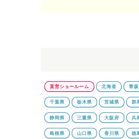
直営ショールーム
北海道
青森
千葉県
栃木県
茨城県
群
静岡県
三重県
大阪府
兵
島根県
山口県
香川県
徳