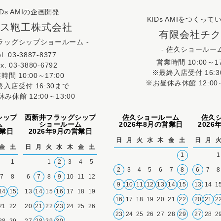
IDs AMIの企画開発
KIDs AMIをつくって
ス鞄工株式会社
有限会社チ
フラッグシップショールーム -
- 佐久ショールーム
el. 03-3887-8377
営業時間 10:00～17
ax. 03-3880-6792
※最終入店受付 16:
時間 10:00～17:00
※お昼休み休館 12:00～
入店受付 16:30まで
み休館 12:00～13:00
シップ
西新井フラッグシップ
佐久ショールーム
佐久
ム
ショールーム
2026年8月の営業日
202
営業日
2026年9月の営業日
日
月
火
水
木
金
土
日
月
金
土
日
月
火
水
木
金
土
1
1
1
1
2
3
4
5
2
3
4
5
6
7
8
6
7
8
7
8
6
7
8
9
10
11
12
9
10
11
12
13
14
15
13
14
1
14
15
13
14
15
16
17
18
19
16
17
18
19
20
21
22
20
21
2
21
22
20
21
22
23
24
25
26
23
24
25
26
27
28
29
27
28
2