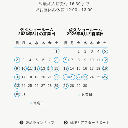
※最終入店受付 16:30まで
※お昼休み休館 12:00～13:00
佐久ショールーム
佐久ショールーム
2026年8月の営業日
2026年9月の営業日
日
月
火
水
木
金
土
日
月
火
水
木
金
土
1
1
2
3
4
5
2
3
4
5
6
7
8
6
7
8
9
10
11
12
9
10
11
12
13
14
15
13
14
15
16
17
18
19
16
17
18
19
20
21
22
20
21
22
23
24
25
26
23
24
25
26
27
28
29
27
28
29
30
30
31
○
休業日
○
休業日
製品ラインナップ
修理とアフターサポート