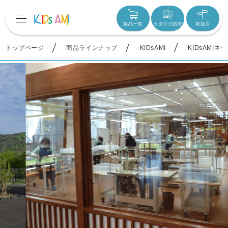
製品一覧
カタログ請求
取扱店
トップページ
商品ラインナップ
KIDsAMI
KIDsAMIネ