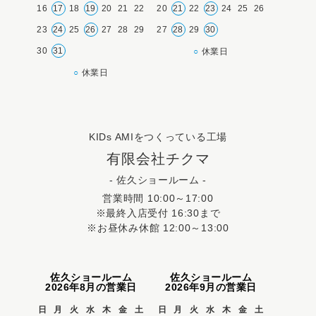
16
17
18
19
20
21
22
20
21
22
23
24
25
26
23
24
25
26
27
28
29
27
28
29
30
30
31
○
休業日
○
休業日
KIDs AMIをつくっている工場
有限会社チクマ
- 佐久ショールーム -
営業時間 10:00～17:00
※最終入店受付 16:30まで
※お昼休み休館 12:00～13:00
佐久ショールーム
佐久ショールーム
2026年8月の営業日
2026年9月の営業日
日
月
火
水
木
金
土
日
月
火
水
木
金
土