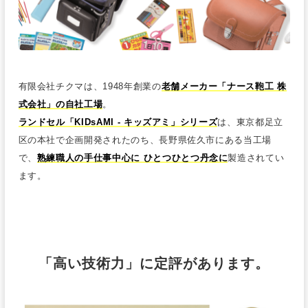
有限会社チクマは、1948年創業の
老舗メーカー「ナース鞄工 株
式会社」の自社工場
。
ランドセル「KIDsAMI - キッズアミ」シリーズ
は、東京都足立
区の本社で企画開発されたのち、長野県佐久市にある当工場
で、
熟練職人の手仕事中心に ひとつひとつ丹念に
製造されてい
ます。
「高い技術力」に定評があります。