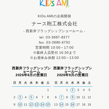
KIDs AMIの企画開発
ナース鞄工株式会社
- 西新井フラッグシップショールーム -
tel. 03-3887-8377
fax. 03-3880-6792
営業時間 10:00～17:00
※最終入店受付 16:30まで
※お昼休み休館 12:00～13:00
西新井フラッグシップシ
西新井フラッグシップシ
ョールーム
ョールーム
2026年8月の営業日
2026年9月の営業日
日
月
火
水
木
金
土
日
月
火
水
木
金
土
1
1
2
3
4
5
2
3
4
5
6
7
8
6
7
8
9
10
11
12
9
10
11
12
13
14
15
13
14
15
16
17
18
19