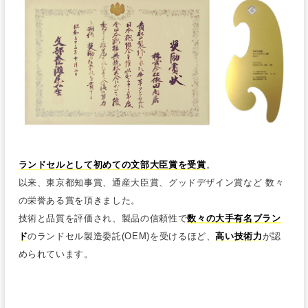
ランドセルとして初めての文部大臣賞を受賞
。
以来、東京都知事賞、通産大臣賞、グッドデザイン賞など 数々
の栄誉ある賞を頂きました。
技術と品質を評価され、製品の信頼性で
数々の大手有名ブラン
ド
のランドセル製造委託(OEM)を受けるほど、
高い技術力
が認
められています。