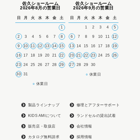
佐久ショールーム
佐久ショールーム
2026年8月の営業日
2026年9月の営業日
日
月
火
水
木
金
土
日
月
火
水
木
金
土
1
1
2
3
4
5
2
3
4
5
6
7
8
6
7
8
9
10
11
12
9
10
11
12
13
14
15
13
14
15
16
17
18
19
16
17
18
19
20
21
22
20
21
22
23
24
25
26
23
24
25
26
27
28
29
27
28
29
30
30
31
○
休業日
○
休業日
製品ラインナップ
修理とアフターサポート
KIDS AMIについて
ランドセルの貸出試着
販売店・取扱店
会社情報
カタログ無料請求
採用情報