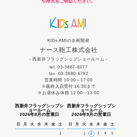
引用元をご明記ください。
KIDs AMIの企画開発
ナース鞄工株式会社
- 西新井フラッグシップショールーム -
tel. 03-3887-8377
fax. 03-3880-6792
営業時間 10:00～17:00
※最終入店受付 16:30まで
※お昼休み休館 12:00～13:00
西新井フラッグシップシ
西新井フラッグシップシ
ョールーム
ョールーム
2026年8月の営業日
2026年9月の営業日
日
月
火
水
木
金
土
日
月
火
水
木
金
土
1
1
2
3
4
5