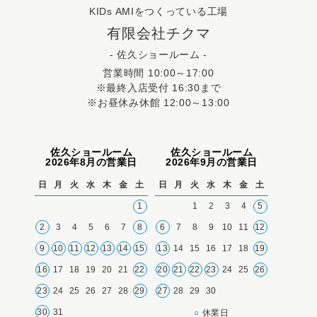
KIDs AMIをつくっている工場
有限会社チクマ
- 佐久ショールーム -
営業時間 10:00～17:00
※最終入店受付 16:30まで
※お昼休み休館 12:00～13:00
佐久ショールーム
佐久ショールーム
2026年8月の営業日
2026年9月の営業日
日
月
火
水
木
金
土
日
月
火
水
木
金
土
1
1
2
3
4
5
2
3
4
5
6
7
8
6
7
8
9
10
11
12
9
10
11
12
13
14
15
13
14
15
16
17
18
19
16
17
18
19
20
21
22
20
21
22
23
24
25
26
23
24
25
26
27
28
29
27
28
29
30
30
31
○
休業日