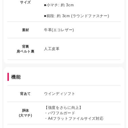
サイズ
■小マチ: 約 3cm
■前段: 約 3cm (ラウンドファスナー)
牛革(エコレザー)
素材
背裏
人工皮革
肩ベルト裏
機能
ウインディソフト
背あて
【強度をさらに向上】
胴体
・パワフルガード
(大マチ)
・A4フラットファイルサイズ対応