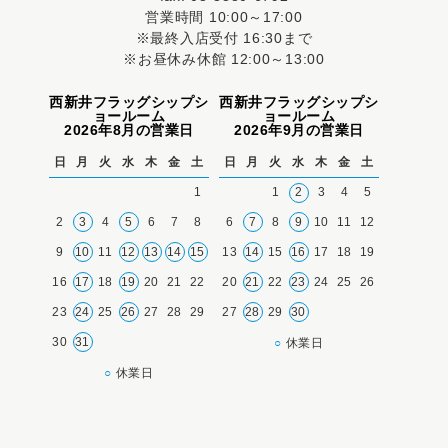
営業時間 10:00～17:00
※最終入店受付 16:30まで
※お昼休み休館 12:00～13:00
西新井フラッグシップシ
西新井フラッグシップシ
ョールーム
ョールーム
2026年8月の営業日
2026年9月の営業日
日
月
火
水
木
金
土
日
月
火
水
木
金
土
1
1
2
3
4
5
2
3
4
5
6
7
8
6
7
8
9
10
11
12
9
10
11
12
13
14
15
13
14
15
16
17
18
19
16
17
18
19
20
21
22
20
21
22
23
24
25
26
23
24
25
26
27
28
29
27
28
29
30
30
31
○
休業日
○
休業日