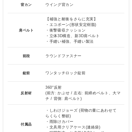
ウイング背カン
背カン
【補強と耐衝をさらに充実】
・エコボーン(形状安定樹脂)
・衝撃吸収クッション
肩ベルト
・立体3D構造、新3D肩ベルト
・手縫い補強、手縫い製法
ラウンドファスナー
前段
ワンタッチロック錠前
錠前
360°反射
(前方: かぶせ / 左右: 前締めベルト、大マ
反射材
チ / 背側: 肩ベルト)
・しわけジョーズ (荷物の量にあわせて
らくらく整頓)
・雨除けカバー
付属品
・文具用クリアケース(連絡袋)