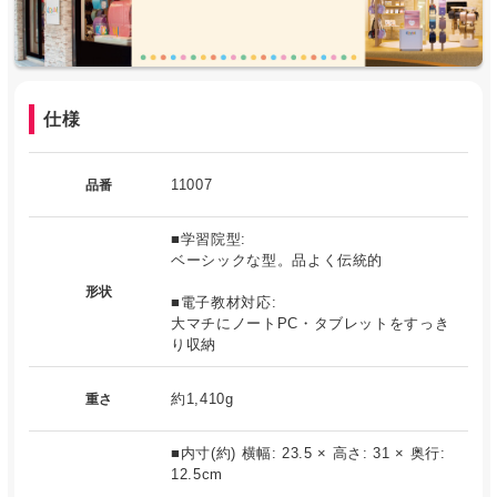
仕様
11007
品番
■学習院型:
ベーシックな型。品よく伝統的
形状
■電子教材対応:
大マチにノートPC・タブレットをすっき
り収納
約1,410g
重さ
■内寸(約) 横幅: 23.5 × 高さ: 31 × 奥行:
12.5cm